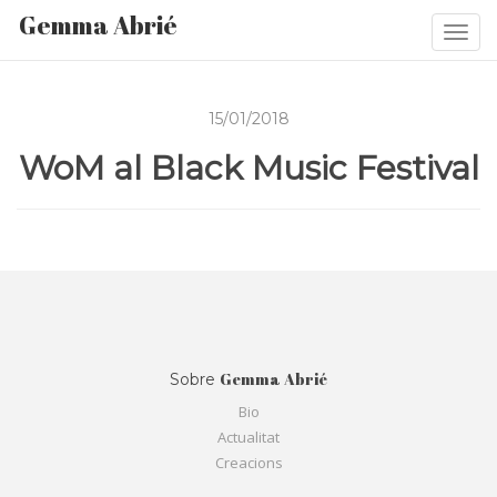
Gemma Abrié
Togg
navi
15/01/2018
WoM al Black Music Festival
Gemma Abrié
Sobre
Bio
Actualitat
Creacions