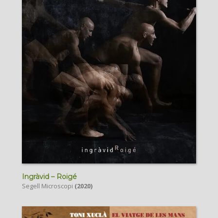
Ingràvid – Roigé
Segell Microscopi
(2020)