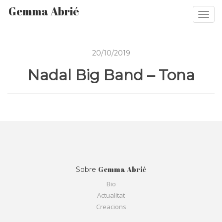
Gemma Abrié
Togg
navi
20/10/2019
Nadal Big Band – Tona
Gemma Abrié
Sobre
Bio
Actualitat
Creacions