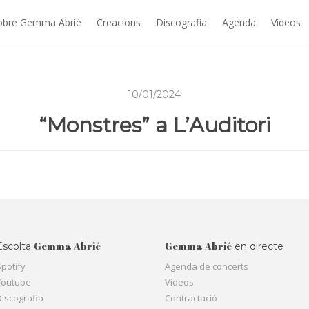
obre Gemma Abrié
Creacions
Discografia
Agenda
Vídeos
10/01/2024
“Monstres” a L’Auditori
Gemma Abrié
Gemma Abrié
Escolta
en directe
Spotify
Agenda de concerts
Youtube
Vídeos
Discografia
Contractació