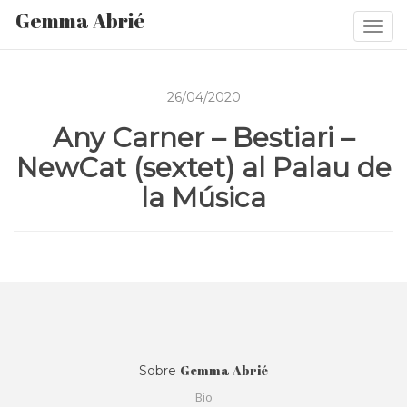
Gemma Abrié
Togg
navi
26/04/2020
Any Carner – Bestiari –
NewCat (sextet) al Palau de
la Música
Gemma Abrié
Sobre
Bio