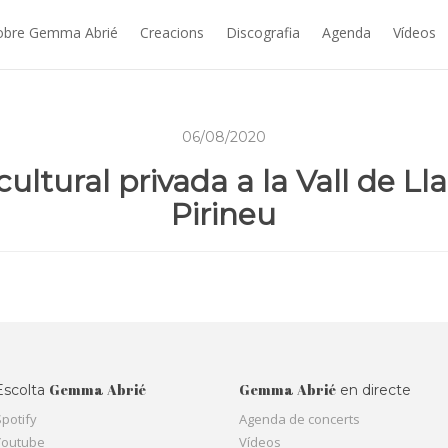
obre Gemma Abrié
Creacions
Discografia
Agenda
Vídeos
06/08/2020
cultural privada a la Vall de Ll
Pirineu
Gemma Abrié
Gemma Abrié
Escolta
en directe
Spotify
Agenda de concerts
Youtube
Vídeos