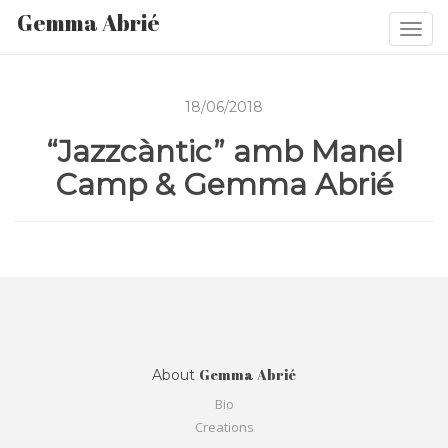
Gemma Abrié
Togg
navi
18/06/2018
“Jazzcàntic” amb Manel
Camp & Gemma Abrié
Gemma Abrié
About
Bio
Creations