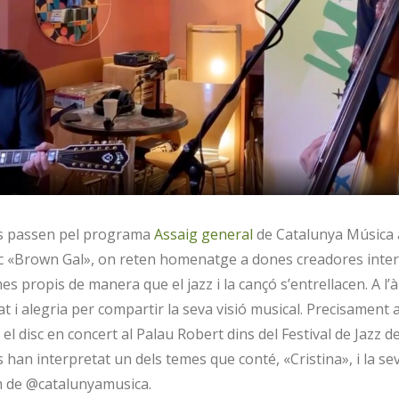
ns passen pel programa
Assaig general
de Catalunya Música 
isc «Brown Gal», on reten homenatge a dones creadores inte
s propis de manera que el jazz i la cançó s’entrellacen. A l’
t i alegria per compartir la seva visió musical. Precisament
l disc en concert al Palau Robert dins del Festival de Jazz d
s han interpretat un dels temes que conté, «Cristina», i la se
am de @catalunyamusica.