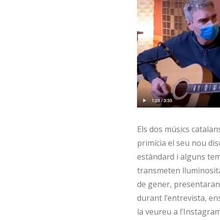
Els dos músics catala
primícia el seu nou d
estàndard i alguns teme
transmeten lluminosita
de gener, presentaran e
durant l’entrevista, en
la veureu a l’Instagr