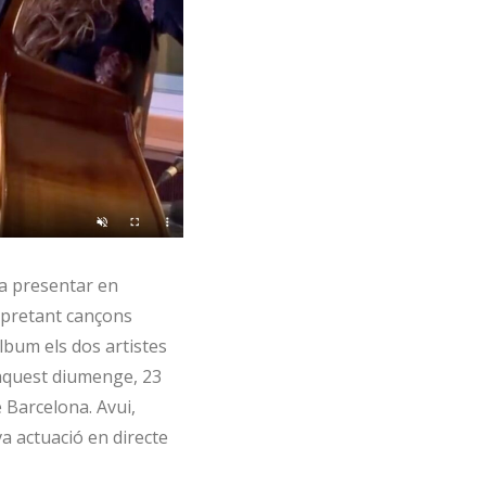
a presentar en
rpretant cançons
àlbum els dos artistes
 aquest diumenge, 23
e Barcelona. Avui,
va actuació en directe